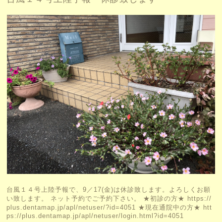
台風１４号上陸予報で、9／17(金)は休診致します。よろしくお願
い致します。 ネット予約でご予約下さい。 ★初診の方★ https://
plus.dentamap.jp/apl/netuser/?id=4051 ★現在通院中の方★ htt
ps://plus.dentamap.jp/apl/netuser/login.html?id=4051