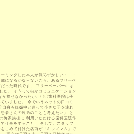
ネーミングした本人が気恥ずかしい・・・
１歳になるかならないころ、あるフリーペ
重だった時代です。 フリーペーパーには
した。 そうして街がコミュニケーション
かなか探せなかったが、〇〇歯科医院は子
れていました。 今でいうネットの口コミ
自分自身も妊娠中と違って小さな子を連れ
う患者さんの境遇のことも考えたい」 と
の御家族様に 利用いただける歯科医院作
して仕事をすること、 そして、スタッフ
味をこめて付けた名前が「キッズマム」で