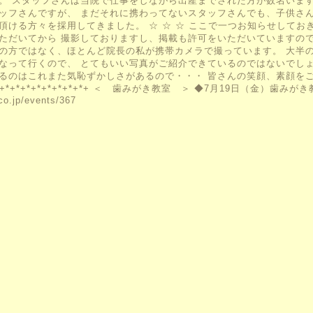
。 スタッフさんは当院で仕事をしながら出産までされた方が数名いま
ッフさんですが、 まだそれに携わってないスタッフさんでも、子供さ
頂ける方々を採用してきました。 ☆ ☆ ☆ ここで一つお知らせして
ただいてから 撮影しておりますし、掲載も許可をいただいていますの
の方ではなく、ほとんど院長の私が携帯カメラで撮っています。 大半
なって行くので、 とてもいい写真がご紹介できているのではないでし
るのはこれまた気恥ずかしさがあるので・・・ 皆さんの笑顔、素顔をご紹介してい
*+*+*+*+*+*+*+*+*+ ＜ 歯みがき教室 ＞ ◆7月19日（金）歯みがき教
co.jp/events/367