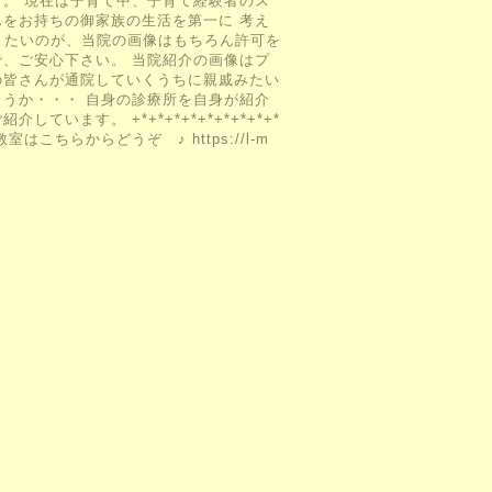
す。 現在は子育て中、子育て経験者のス
んをお持ちの御家族の生活を第一に 考え
おきたいのが、当院の画像はもちろん許可を
で、ご安心下さい。 当院紹介の画像はプ
の皆さんが通院していくうちに親戚みたい
ょうか・・・ 自身の診療所を自身が紹介
ます。 +*+*+*+*+*+*+*+*+*
室はこちらからどうぞ ♪ https://l-m