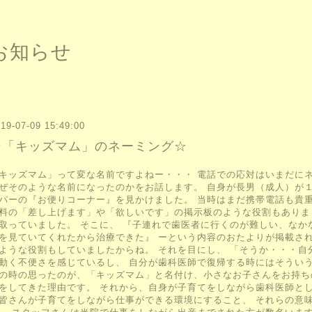
お知らせ
19-07-09 15:49:00
☆「キッズマム」のネーミング☆
キッズマム」って変な名前ですよねー・・・ 電話での応対はいまだに
ぜそのような名前になったのかをお話します。 自身が長男（成人）が
パーの『お便りコーナー』を見かけました。 当時はまだ携帯電話も貴
料の「差し上げます」や「欲しいです」の掲示板のような役割もありま
取っていました。 そこに、 『子連れで歯医者に行くのが難しい、な
を見ていてくれたから治療できた』 ーという内容のおたよりが掲載さ
ような役割もしていましたからね。 それを目にし、 「そうか・・・
動く不便さを感じているし、 自分が歯科医師で復帰する時にはそうい
の時の思ったのが、「キッズマム」と名付け、小さなお子さんをお持ち
をしてきた理由です。 それから、自身が子育てをしながら歯科医師と
皆さんが子育てをしながら仕事ができる環境にすること、 それらの意